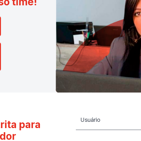
so time!
Usuário
rita para
dor