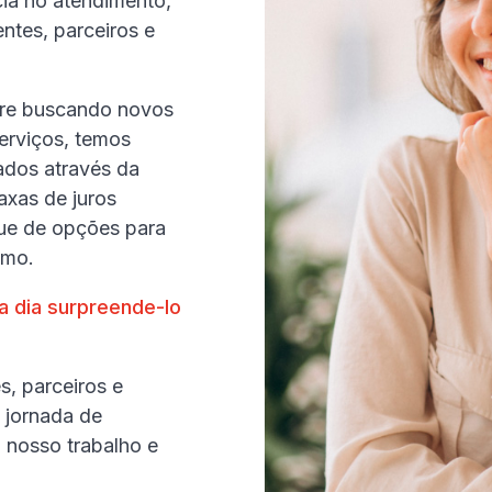
ia no atendimento,
entes, parceiros e
pre buscando novos
erviços, temos
tados através da
axas de juros
que de opções para
imo.
a dia surpreende-lo
, parceiros e
 jornada de
 nosso trabalho e