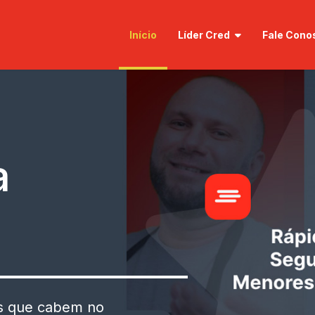
Início
Líder Cred
Fale Cono
a
as que cabem no