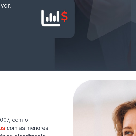
avor.
007, com o
os
com as menores