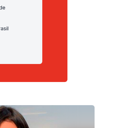
de
asil